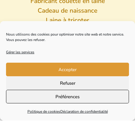
Fabricant couette en laine
Cadeau de naissance
Laine à tricoter
Veste et manteau pure laine
Nous utilisons des cookies pour optimiser notre site web et notre service.
Chemise laine Mérinos
Vous pouvez les refuser.
Pantalon laine Mérinos
Gérer les services
Collection Usine
Accepter
Anciens modèles
Refuser
2026 © SICA Longo Maï – Tous droits réservés –
Préférences
Mentions légales
–
Politique de confidentialité
–
Conditions générales de vente
Politique de cookies
Déclaration de confidentialité