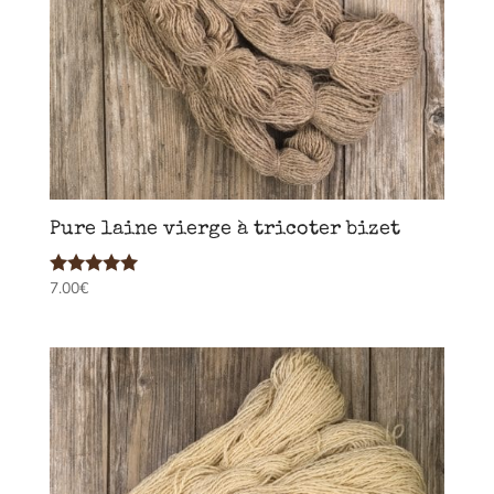
Pure laine vierge à tricoter bizet
7.00
€
Note
4.89
sur 5