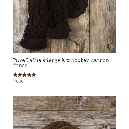
Pure laine vierge à tricoter marron
foncé
7.00
€
Note
4.86
sur 5