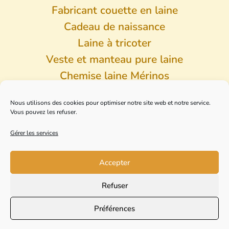
Fabricant couette en laine
Cadeau de naissance
Laine à tricoter
Veste et manteau pure laine
Chemise laine Mérinos
Pantalon laine Mérinos
Nous utilisons des cookies pour optimiser notre site web et notre service.
Vous pouvez les refuser.
Collection Usine
Anciens modèles
Gérer les services
Accepter
2026 © SICA Longo Maï – Tous droits réservés –
Mentions légales
–
Politique de confidentialité
–
Refuser
Conditions générales de vente
Préférences