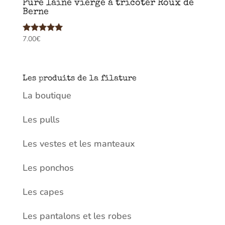
Pure laine vierge à tricoter Roux de
Berne
7.00
€
Note
5.00
sur 5
Les produits de la filature
La boutique
Les pulls
Les vestes et les manteaux
Les ponchos
Les capes
Les pantalons et les robes