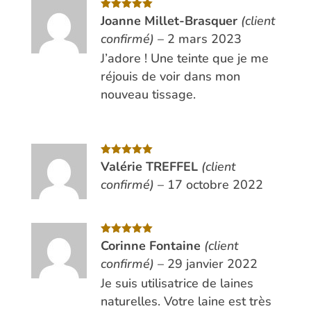
Note
Joanne Millet-Brasquer
5
sur
(client
5
confirmé)
–
2 mars 2023
J’adore ! Une teinte que je me
réjouis de voir dans mon
nouveau tissage.
Note
Valérie TREFFEL
5
sur
(client
5
confirmé)
–
17 octobre 2022
Note
Corinne Fontaine
5
sur
(client
5
confirmé)
–
29 janvier 2022
Je suis utilisatrice de laines
naturelles. Votre laine est très