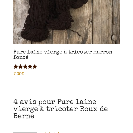
Pure laine vierge à tricoter marron
foncé
7.00
€
Note
4.86
sur 5
4 avis pour
Pure laine
vierge à tricoter Roux de
Berne