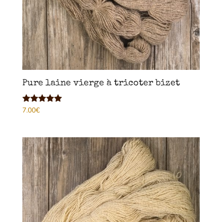
Pure laine vierge à tricoter bizet
7.00
€
Note
4.89
sur 5