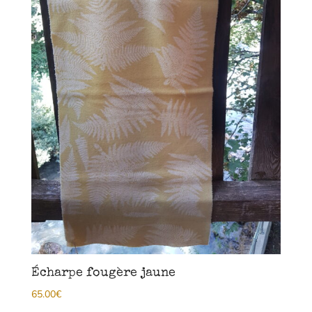
Écharpe fougère jaune
65.00
€