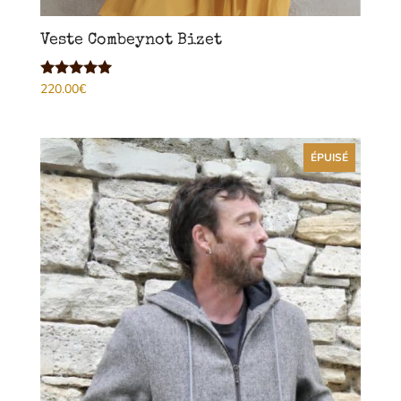
Veste Combeynot Bizet
220.00
€
Note
5.00
sur 5
ÉPUISÉ