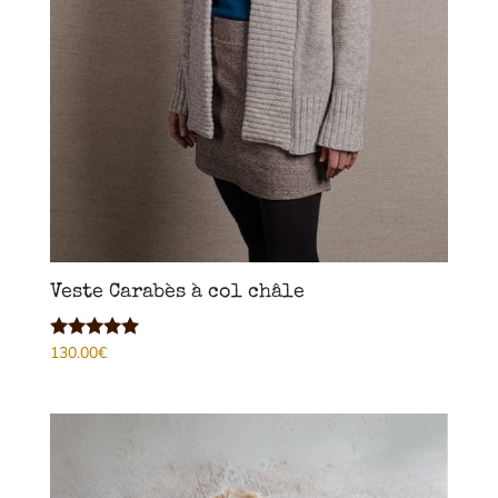
Veste Carabès à col châle
130.00
€
Note
5.00
sur 5