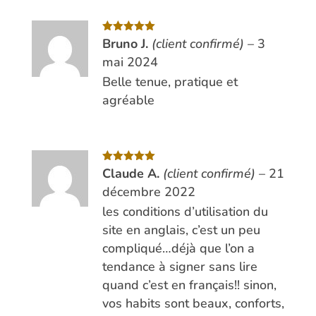
Note
Bruno J.
5
sur
(client confirmé)
–
3
5
mai 2024
Belle tenue, pratique et
agréable
Note
Claude A.
5
sur
(client confirmé)
–
21
5
décembre 2022
les conditions d’utilisation du
site en anglais, c’est un peu
compliqué…déjà que l’on a
tendance à signer sans lire
quand c’est en français!! sinon,
vos habits sont beaux, conforts,