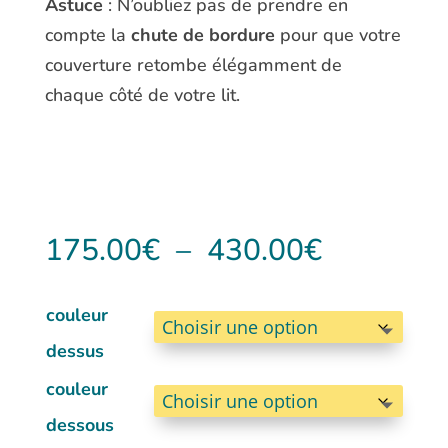
Astuce
: N’oubliez pas de prendre en
compte la
chute de bordure
pour que votre
couverture retombe élégamment de
chaque côté de votre lit.
Plage
175.00
€
–
430.00
€
de
prix :
couleur
175.00€
dessus
à
couleur
430.00€
dessous