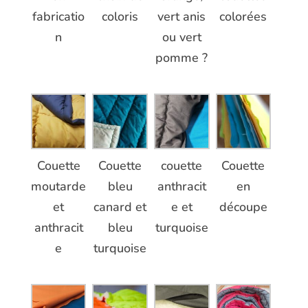
fabricatio
coloris
vert anis
colorées
n
ou vert
pomme ?
Couette
Couette
couette
Couette
moutarde
bleu
anthracit
en
et
canard et
e et
découpe
anthracit
bleu
turquoise
e
turquoise