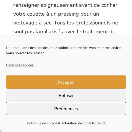
renseigner soigneusement avant de confier
votre couette à un pressing pour un
nettoyage à sec. Tous les professionnels ne
sont pas familiarisés avec le traitement de
la laine présente dans les couettes. Même
Nous utilisons des cookies pour optimiser notre site web et notre service.
en précisant qu’il s’agit de laine, il est
Vous pouvez les refuser.
important de vérifier les compétences du
Gérer les services
pressing et de discuter des garanties
offertes en cas de détérioration qui reste
Accepter
sous leur responsabilité.
Refuser
En savoir plus
Préférences
Les avantages d’une couette
en laine de mouton
Politique de cookies
Déclaration de confidentialité