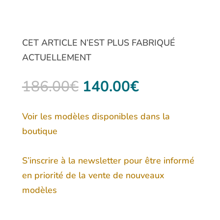
CET ARTICLE N’EST PLUS FABRIQUÉ
ACTUELLEMENT
Le
Le
186.00
€
140.00
€
prix
prix
initial
actuel
Voir les modèles disponibles dans la
était :
est :
boutique
186.00€.
140.00€.
S’inscrire à la newsletter pour être informé
en priorité de la vente de nouveaux
modèles